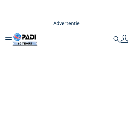
Advertentie
Toggle navigation
Search
6 vragen die u uzelf
moet stellen voordat
u aan
onderwaterfotografie