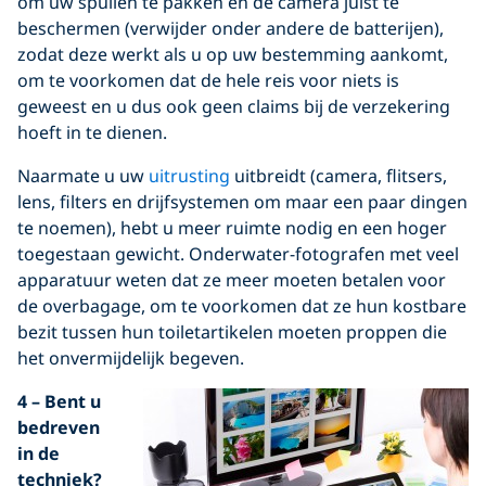
om uw spullen te pakken en de camera juist te
beschermen (verwijder onder andere de batterijen),
zodat deze werkt als u op uw bestemming aankomt,
om te voorkomen dat de hele reis voor niets is
geweest en u dus ook geen claims bij de verzekering
hoeft in te dienen.
Naarmate u uw
uitrusting
uitbreidt (camera, flitsers,
lens, filters en drijfsystemen om maar een paar dingen
te noemen), hebt u meer ruimte nodig en een hoger
toegestaan gewicht. Onderwater-fotografen met veel
apparatuur weten dat ze meer moeten betalen voor
de overbagage, om te voorkomen dat ze hun kostbare
bezit tussen hun toiletartikelen moeten proppen die
het onvermijdelijk begeven.
4 – Bent u
bedreven
in de
techniek?