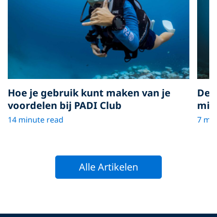
De h
Hoe je gebruik kunt maken van je
miss
voordelen bij PADI Club
7 min
14 minute read
Alle Artikelen