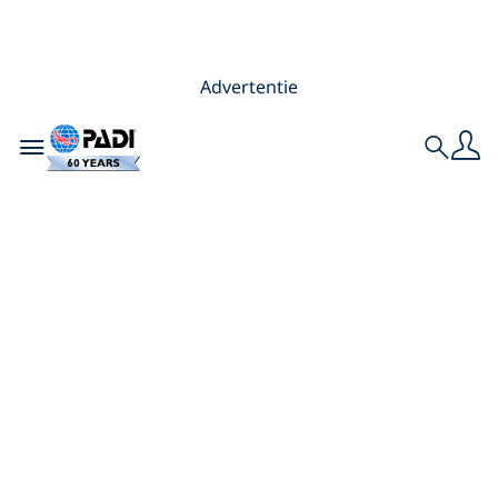
Advertentie
Toggle navigation
Search
De
koudwaterkoraaltuine
van Scandinavië