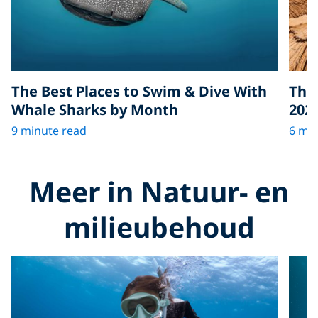
The Best Places to Swim & Dive With
The 
Whale Sharks by Month
202
9 minute read
6 min
Meer in Natuur- en
milieubehoud