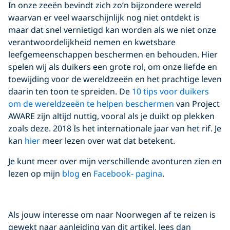
Click to display the embedded
In onze zeeën bevindt zich zo’n bijzondere wereld
YouTube video
waarvan er veel waarschijnlijk nog niet ontdekt is
maar dat snel vernietigd kan worden als we niet onze
verantwoordelijkheid nemen en kwetsbare
leefgemeenschappen beschermen en behouden. Hier
spelen wij als duikers een grote rol, om onze liefde en
toewijding voor de wereldzeeën en het prachtige leven
daarin ten toon te spreiden. De
10 tips voor duikers
om de wereldzeeën te helpen beschermen
van Project
AWARE zijn altijd nuttig, vooral als je duikt op plekken
zoals deze. 2018 Is het internationale jaar van het rif. Je
kan
hier
meer lezen over wat dat betekent.
Je kunt meer over mijn verschillende avonturen zien en
lezen op mijn
blog
en
Facebook- pagina
.
Als jouw interesse om naar Noorwegen af te reizen is
gewekt naar aanleiding van dit artikel, lees dan