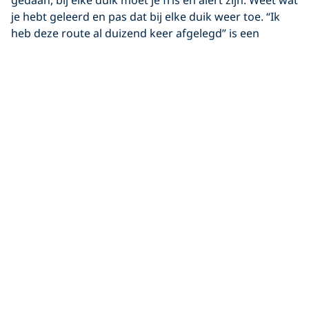
gedaan, bij elke duik moet je fris en alert zijn. Weet wat
je hebt geleerd en pas dat bij elke duik weer toe. “Ik
heb deze route al duizend keer afgelegd” is een
zinnetje waardoor de wet van Murphy kan toeslaan;
houd die buiten de deur en wees voorbereid! Door
duiken te plannen krijg je focus, ontspan je en ben je
voorbereid op onvoorziene omstandigheden. Dit zijn
zaken die elke gevorderde wrakduiker weet.
Uiteindelijk zijn we allemaal ‘perfecte’ duikers als we
na een duik weer bovenkomen en kunnen zeggen
‘alles ging goed’… Jouw ware kennis en kunde komt tot
uiting tijdens situaties die minder perfect blijken te
zijn. Dus luister naar de duikbriefing, houd je aan je
plan en maak een mooie duik op het wrak!
Delen