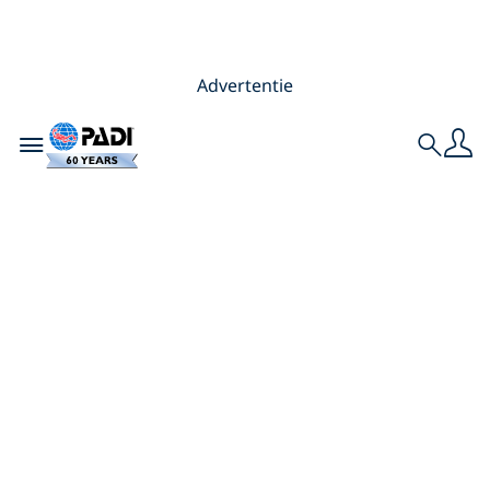
Advertentie
Toggle navigation
Search
Mijn 5 belangrijkste
tips voor
wrakduiken