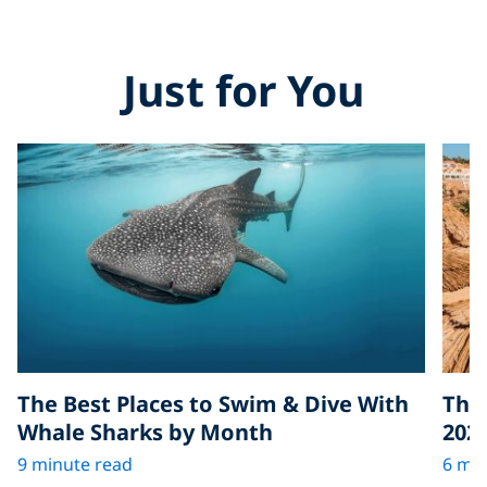
Just for You
The Best Places to Swim & Dive With
The 
Whale Sharks by Month
202
9 minute read
6 min