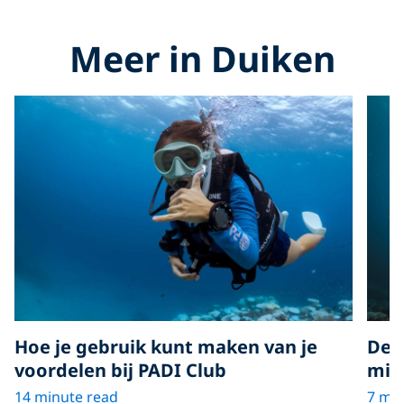
Meer in Duiken
De h
Hoe je gebruik kunt maken van je
miss
voordelen bij PADI Club
7 min
14 minute read