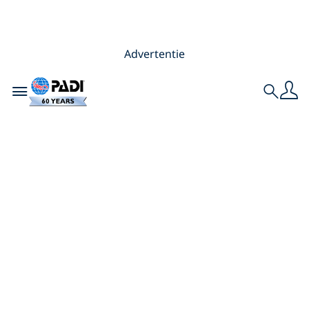
Advertentie
Toggle navigation
Search
Paul de Gelder, die
een beet van een
haai overleefde,
over bescherming