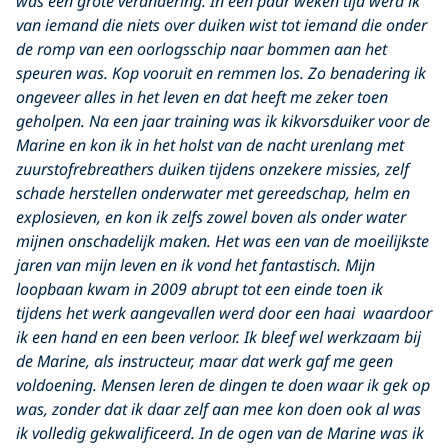
was een grote verandering. In een paar weken tijd werd ik
van iemand die niets over duiken wist tot iemand die onder
de romp van een oorlogsschip naar bommen aan het
speuren was. Kop vooruit en remmen los. Zo benadering ik
ongeveer alles in het leven en dat heeft me zeker toen
geholpen. Na een jaar training was ik kikvorsduiker voor de
Marine en kon ik in het holst van de nacht urenlang met
zuurstofrebreathers duiken tijdens onzekere missies, zelf
schade herstellen onderwater met gereedschap, helm en
explosieven, en kon ik zelfs zowel boven als onder water
mijnen onschadelijk maken. Het was een van de moeilijkste
jaren van mijn leven en ik vond het fantastisch. Mijn
loopbaan kwam in 2009 abrupt tot een einde toen ik
tijdens het werk aangevallen werd door een haai waardoor
ik een hand en een been verloor. Ik bleef wel werkzaam bij
de Marine, als instructeur, maar dat werk gaf me geen
voldoening. Mensen leren de dingen te doen waar ik gek op
was, zonder dat ik daar zelf aan mee kon doen ook al was
ik volledig gekwalificeerd. In de ogen van de Marine was ik