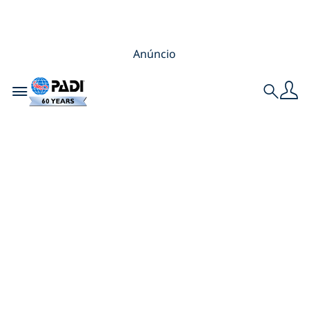
Anúncio
Toggle navigation
Search
11 Frases
Inspiradoras que
Farão Você Querer