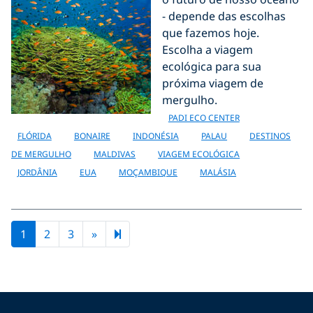
- depende das escolhas
que fazemos hoje.
Escolha a viagem
ecológica para sua
próxima viagem de
mergulho.
PADI ECO CENTER
FLÓRIDA
BONAIRE
INDONÉSIA
PALAU
DESTINOS
DE MERGULHO
MALDIVAS
VIAGEM ECOLÓGICA
JORDÂNIA
EUA
MOÇAMBIQUE
MALÁSIA
Next page
6
1
2
3
»