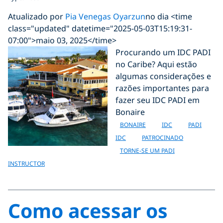
Atualizado por
Pia Venegas Oyarzun
no dia <time
class="updated" datetime="2025-05-03T15:19:31-
07:00">maio 03, 2025</time>
Procurando um IDC PADI
no Caribe? Aqui estão
algumas considerações e
razões importantes para
fazer seu IDC PADI em
Bonaire
BONAIRE
IDC
PADI
IDC
PATROCINADO
TORNE-SE UM PADI
INSTRUCTOR
Como acessar os