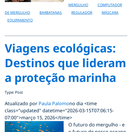
MERGULHO
COMPUTADOR
DE MERGULHO
BARBATANAS
REGULADOR
MÁSCARA
EQUIPAMENTO
Viagens ecológicas:
Destinos que lideram
a proteção marinha
Type: Post
Atualizado por
Paula Palomo
no dia <time
class="updated" datetime="2026-03-15T07:06:15-
07:00">março 15, 2026</time>
O futuro do mergulho - e
o futuro de nosso oceano