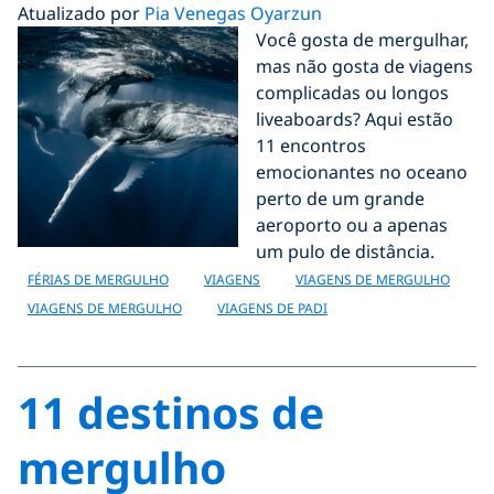
Atualizado por
Pia Venegas Oyarzun
Você gosta de mergulhar,
mas não gosta de viagens
complicadas ou longos
liveaboards? Aqui estão
11 encontros
emocionantes no oceano
perto de um grande
aeroporto ou a apenas
um pulo de distância.
FÉRIAS DE MERGULHO
VIAGENS
VIAGENS DE MERGULHO
VIAGENS DE MERGULHO
VIAGENS DE PADI
11 destinos de
mergulho