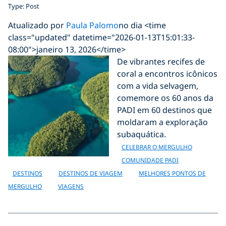
Type: Post
Atualizado por
Paula Palomo
no dia <time
class="updated" datetime="2026-01-13T15:01:33-
08:00">janeiro 13, 2026</time>
De vibrantes recifes de
coral a encontros icônicos
com a vida selvagem,
comemore os 60 anos da
PADI em 60 destinos que
moldaram a exploração
subaquática.
CELEBRAR O MERGULHO
COMUNIDADE PADI
DESTINOS
DESTINOS DE VIAGEM
MELHORES PONTOS DE
MERGULHO
VIAGENS