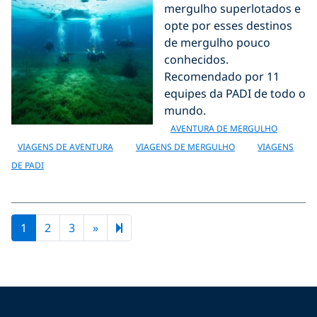
mergulho superlotados e
opte por esses destinos
de mergulho pouco
conhecidos.
Recomendado por 11
equipes da PADI de todo o
mundo.
AVENTURA DE MERGULHO
VIAGENS DE AVENTURA
VIAGENS DE MERGULHO
VIAGENS
DE PADI
Next page
7
1
2
3
»