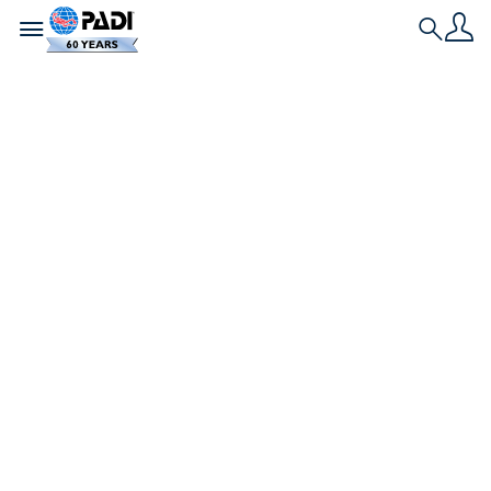
Toggle navigation
Search
Ícone do Mergulho
e o Poder de Cura
do Mergulho
Qualquer pessoa que tenha mergulhado em
Florida Keys, nos EUA, conhece o famoso Cristo do
Abismo ou já mergulhou