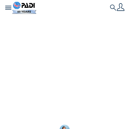
Toggle navigation
Search
História Mais Recente
Cartões eletrônicos
PADI: Perguntas
frequentes para
mergulhadores
Está tendo problemas para fazer o download do
seu PADI eCard? Leia estas dicas de solução de
problemas. Saiba