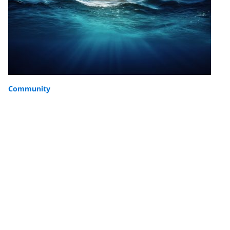
Community
The Story Behind the Card: Gentle Giants
of the Blue by Brooke Pyke
Learn more about our limited-edition certification card
design from Ningaloo, Australia - Gentle Giants of the
Blue by Brooke