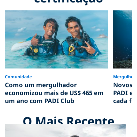
Comunidade
Mergulho
Como um mergulhador
Novos c
economizou mais de US$ 465 em
PADI e a
um ano com PADI Club
cada fo
O Mais Recente