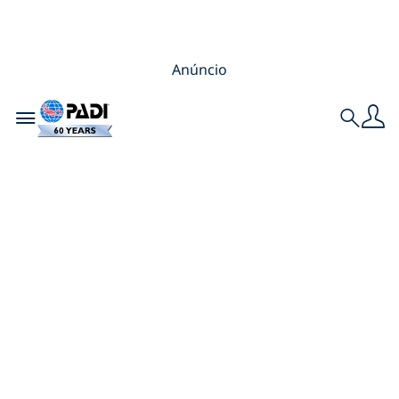
Anúncio
Toggle navigation
Search
Como um
mergulhador
economizou mais
de US$ 465 em um