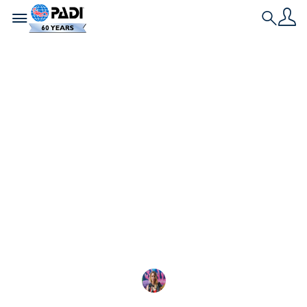
Toggle navigation
Search
História Mais Recente
Vida marinha nas
Galápagos
Com mais de 3.000 espécies, a vida marinha na
Reserva Marinha de Galápagos é abundante,
diversificada e protegida.
Shayna Cohen