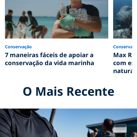
Conservação
Conservaç
7 maneiras fáceis de apoiar a
Max Rot
conservação da vida marinha
com est
natural
O Mais Recente