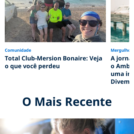
Comunidade
Mergulho
Total Club-Mersion Bonaire: Veja
A jorna
o que você perdeu
o Ambas
uma ini
Divemas
O Mais Recente