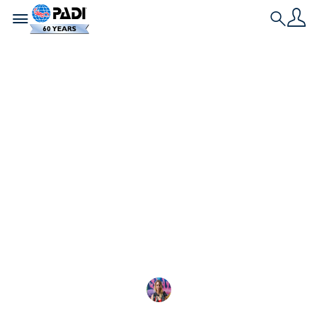
Toggle navigation
Search
História Mais Recente
Vida marinha nas
Galápagos
Com mais de 3.000 espécies, a vida marinha na
Reserva Marinha de Galápagos é abundante,
diversificada e protegida.
Shayna Cohen