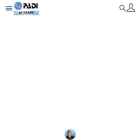
Toggle navigation
Search
Neueste Geschichte
Leitfaden zum
Tauchen am Blue
Hole in Belize
Sollte das Great Blue Hole in Belize auf deiner
Tauch-Bucket-Liste stehen? Lies unseren Ratgeber,
um dich zu entscheiden.