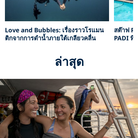
Love and Bubbles: เรื่องราวโรแมน
สต๊าฟ P
ติกจากการดำน้ำภายใต้เกลียวคลื่น
PADI ที่
ล่าสุด