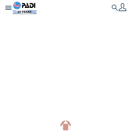
Toggle navigation
Search
เรื่องราวล่าสุด
60 สถานที่ดำน้ำน่าทึ่ง
เพื่อฉลองครบรอบ 60 ปี
ของ PADI
จากแนวปะการังที่สดใสไปจนถึงการพบเจอสัตว์น้ำที่เป็น
สัญลักษณ์ ร่วมฉลอง 60 ปีของ PADI ผ่าน 60 จุดหมาย
ปลายทางที่สร้างประวัติศาสตร์การสำรวจใต้น้ำ