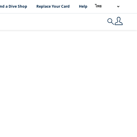
I Location Links
ไทย
ind a Dive Shop
Replace Your Card
Help
Search