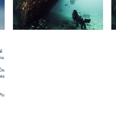
ด้
าม
ป็น
พ่อ
กับ
ร