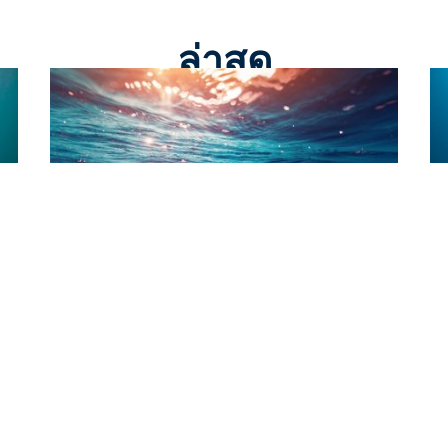
ล่าสุด
Diving
Tr
s
Pushing Past Claustrophobia for
T
First-Time Divers
L
Written by Arti Jalan I’d been thinking of going
Ar
diving for years. The underwater world
di
fascinated me, but my
co
 no