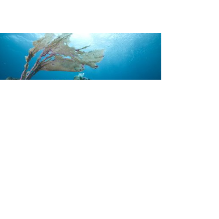
avel
he World’s Best Liveaboards for
earning to Dive
e you ready to jump into the world of scuba
ving? Taking the PADI Open Water Diver
urse is