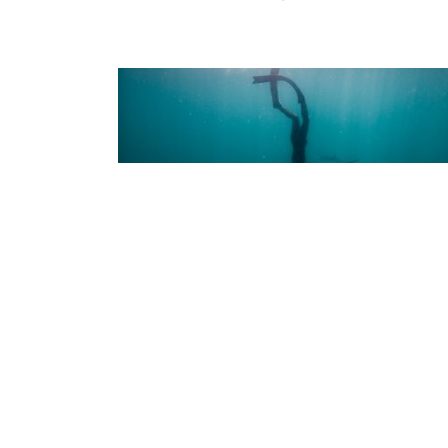
Europe, Middle East & Africa
Join a Growing Tribe of Freediver
Exploring the Best of British
Waters
As wild swimmers, surfers and kayakers
(among other water-sporting types), we’re
stranger to getting wet and wild along