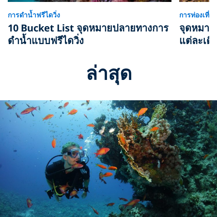
การดำน้ำฟรีไดวิ่ง
การท่องเที่ยว
10 Bucket List จุดหมายปลายทางการ
จุดหมายป
ดำน้ำแบบฟรีไดวิ่ง
แต่ละเดื
ล่าสุด