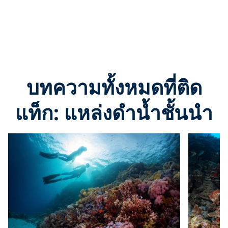
บทความทั้งหมดที่ติด
แท็ก: แหล่งดำน้ำชั้นนำ