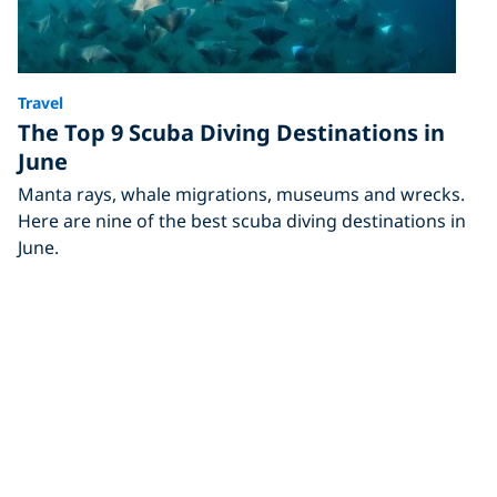
Travel
The Top 9 Scuba Diving Destinations in
June
Manta rays, whale migrations, museums and wrecks.
Here are nine of the best scuba diving destinations in
June.