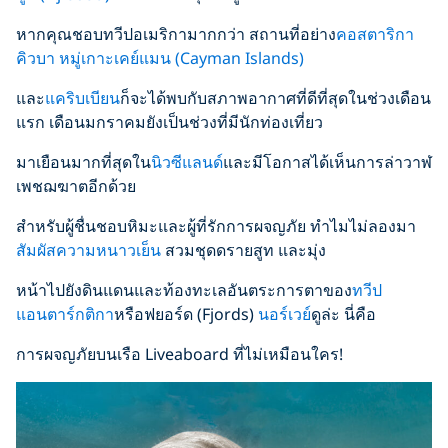
หากคุณชอบทวีปอเมริกามากกว่า สถานที่อย่าง
คอสตาริกา
คิวบา
หมู่เกาะเคย์แมน (Cayman Islands)
และ
แคริบเบียน
ก็จะได้พบกับสภาพอากาศที่ดีที่สุดในช่วงเดือน
แรก เดือนมกราคมยังเป็นช่วงที่มีนักท่องเที่ยว
มาเยือนมากที่สุดใน
นิวซีแลนด์
และมีโอกาสได้เห็นการล่าวาฬ
เพชฌฆาตอีกด้วย
สำหรับผู้ชื่นชอบหิมะและผู้ที่รักการผจญภัย ทำไมไม่ลองมา
สัมผัสความหนาวเย็น
สวมชุดดรายสูท และมุ่ง
หน้าไปยังดินแดนและท้องทะเลอันตระการตาของ
ทวีป
แอนตาร์กติกา
หรือฟยอร์ด (Fjords)
นอร์เวย์
ดูล่ะ นี่คือ
การผจญภัยบนเรือ Liveaboard ที่ไม่เหมือนใคร!