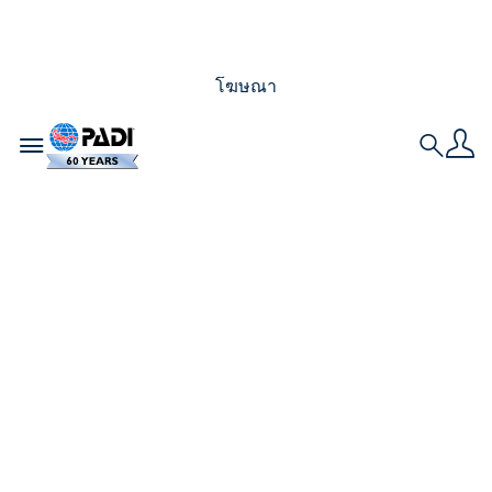
โฆษณา
Toggle navigation
Search
จุดหมายปลายทางการ
ดำน้ำที่ดีที่สุดในแต่ละ
เดือน – ปฏิทินดำน้ำสคู
บาประจำปี
คุณวางแผนที่จะเดินทางในปีนี้และสงสัยว่าช่วงเวลาใด
ของปีที่ดีที่สุดในการดำน้ำสคูบา และจะไปที่ไหน หรือ
คุณอยากเห็นอะไร จุดหมายปลายทางบางแห่งเสนอการ