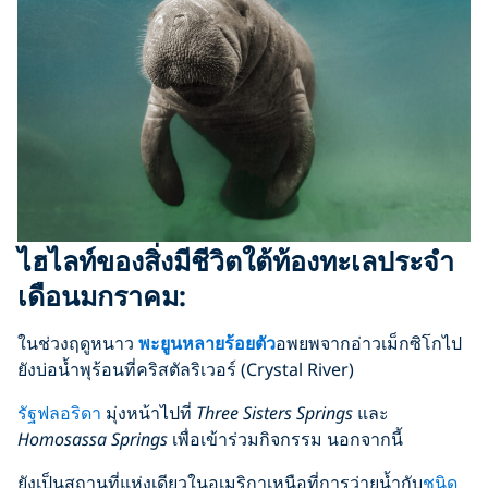
ไฮไลท์ของสิ่งมีชีวิตใต้ท้องทะเลประจำ
เดือนมกราคม:
ในช่วงฤดูหนาว
พะยูนหลายร้อยตัว
อพยพจากอ่าวเม็กซิโกไป
ยังบ่อน้ำพุร้อนที่คริสตัลริเวอร์ (Crystal River)
รัฐฟลอริดา
มุ่งหน้าไปที่
Three Sisters Springs
และ
Homosassa Springs
เพื่อเข้าร่วมกิจกรรม นอกจากนี้
ยังเป็นสถานที่แห่งเดียวในอเมริกาเหนือที่การว่ายน้ำกับ
ชนิด