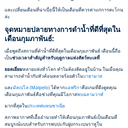
และเปลี่ยนเดือนที่น่าเบื่อนี้ให้เป็นเดือนที่ควรค่าแก่การตะโกน
ล่ะ
จุดหมายปลายทางการดำน้ำที่ดีที่สุดใน
เดือนกุมภาพันธ์:
เมื่อพูดถึงสถานที่ดำน้ำที่ดีที่สุดในเดือนกุมภาพันธ์ เดือนนี้ถือ
เป็น
ช่วงเวลาสำคัญสำหรับฤดูกาลแห่งสัตว์ทะเลที่
ยอดเยี่ยม
หลายแห่งทั่วโลก ทำไมต้องติดอยู่ในบ้าน ในเมื่อคุณ
สามารถดำน้ำกับหัวค้อนหลายร้อยตัวใน
บาฮามาส
และ
มัลเปโล (Malpelo)
ได้หาก
แอฟริกา
คือเกมที่ดึงดูดคุณ
เดือนกุมภาพันธ์คือช่วงที่คุณมีโอกาส
พบฉลามวาฬ
มากที่สุดใน
ประเทศแทนซาเนีย
สภาพอากาศที่เอื้ออำนวยทำให้เดือนกุมภาพันธ์เป็นเดือนที่
สมบูรณ์แบบสำหรับการพบปะกับฝูงกระเบนราหูใน