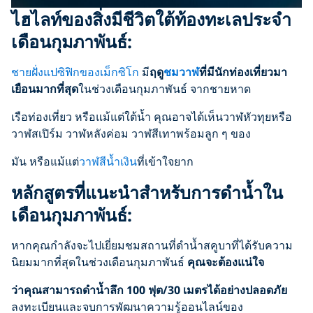
ไฮไลท์ของสิ่งมีชีวิตใต้ท้องทะเลประจำ
เดือนกุมภาพันธ์:
ชายฝั่งแปซิฟิกของเม็กซิโก
มี
ฤดู
ชมวาฬ
ที่มีนักท่องเที่ยวมา
เยือนมากที่สุด
ในช่วงเดือนกุมภาพันธ์ จากชายหาด
เรือท่องเที่ยว หรือแม้แต่ใต้น้ำ คุณอาจได้เห็นวาฬหัวทุยหรือ
วาฬสเปิร์ม วาฬหลังค่อม วาฬสีเทาพร้อมลูก ๆ ของ
มัน หรือแม้แต่
วาฬสีน้ำเงิน
ที่เข้าใจยาก
หลักสูตรที่แนะนำสำหรับการดำน้ำใน
เดือนกุมภาพันธ์:
หากคุณกำลังจะไปเยี่ยมชมสถานที่ดำน้ำสคูบาที่ได้รับความ
นิยมมากที่สุดในช่วงเดือนกุมภาพันธ์
คุณจะต้องแน่ใจ
ว่าคุณสามารถดำน้ำลึก
100
ฟุต/
30
เมตรได้อย่างปลอดภัย
ลงทะเบียนและจบการพัฒนาความรู้ออนไลน์ของ