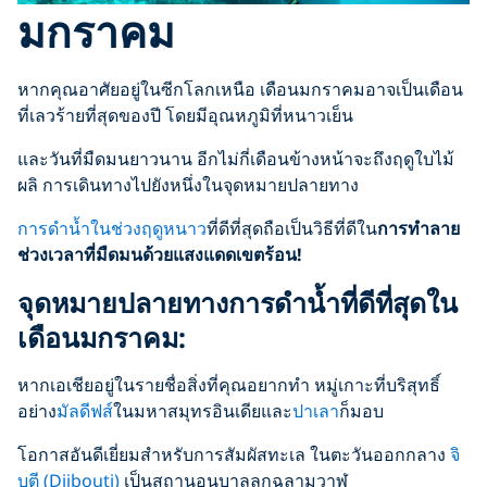
มกราคม
หากคุณอาศัยอยู่ในซีกโลกเหนือ เดือนมกราคมอาจเป็นเดือน
ที่เลวร้ายที่สุดของปี โดยมีอุณหภูมิที่หนาวเย็น
และวันที่มืดมนยาวนาน อีกไม่กี่เดือนข้างหน้าจะถึงฤดูใบไม้
ผลิ การเดินทางไปยังหนึ่งในจุดหมายปลายทาง
การดำน้ำในช่วงฤดูหนาว
ที่ดีที่สุดถือเป็นวิธีที่ดีใน
การทำลาย
ช่วงเวลาที่มืดมนด้วยแสงแดดเขตร้อน!
จุดหมายปลายทางการดำน้ำที่ดีที่สุดใน
เดือนมกราคม:
หากเอเชียอยู่ในรายชื่อสิ่งที่คุณอยากทำ หมู่เกาะที่บริสุทธิ์
อย่าง
มัลดีฟส์
ในมหาสมุทรอินเดียและ
ปาเลา
ก็มอบ
โอกาสอันดีเยี่ยมสำหรับการสัมผัสทะเล ในตะวันออกกลาง
จิ
บูตี (Djibouti)
เป็นสถานอนุบาลลูกฉลามวาฬ