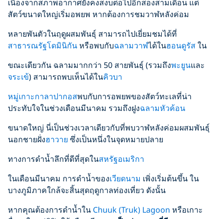
เนื่องจากสภาพอากาศยังคงสงบต่อไปอีกสองสามเดือน แต่
สัตว์ขนาดใหญ่เริ่มอพยพ หากต้องการชมวาฬหลังค่อม
หลายพันตัวในฤดูผสมพันธุ์ สามารถไปเยี่ยมชมได้ที่
สาธารณรัฐโดมินิกัน
หรือพบกับ
ฉลามวาฬ
ได้ใน
ฮอนดูรัส
ใน
ขณะเดียวกัน ฉลามมากกว่า 50 สายพันธุ์ (รวมถึง
พะยูน
และ
จระเข้
) สามารถพบเห็นได้ใน
คิวบา
หมู่เกาะกาลาปากอส
พบกับการอพยพของสัตว์ทะเลที่น่า
ประทับใจในช่วงเดือนมีนาคม รวมถึงฝูง
ฉลามหัวค้อน
ขนาดใหญ่ นี่เป็นช่วงเวลาเดียวกับที่พบวาฬหลังค่อมผสมพันธุ์
นอกชายฝั่ง
ฮาวาย
ซึ่งเป็นหนึ่งในจุดหมายปลาย
ทางการดำน้ำลึกที่ดีที่สุดใน
สหรัฐอเมริกา
ในเดือนมีนาคม การดำน้ำของ
เวียดนาม
เพิ่งเริ่มต้นขึ้น ใน
บางภูมิภาคใกล้จะสิ้นสุดฤดูกาลท่องเที่ยว ดังนั้น
หากคุณต้องการดำน้ำใน
Chuuk (Truk) Lagoon
หรือเกาะ