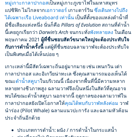
หมู่เกาะกาลาปากอส
เป็นหมู่เกาะภูเขาไฟในมหาสมุทร
แปซิฟิก ไม่ไกลจาก
เอกวาดอร์
เกาะดาร์วิน
ซึ่งเดินทางไปถึง
ได้เฉพาะเรือ Liveaboard เท่านั้น
เป็นที่ตั้งของแหล่งดำน้ำที่
มีชื่อเสียงแห่งหนึ่ง นั่นก็คือ
Pillars of Evolution
สถานที่ดำน้ำ
นี้เคยถูกเรียกว่า
Darwin’s Arch
จนกระทั่ง
พังทลายลง
ในเดือน
พฤษภาคม 2021
ผู้ที่ชื่นชอบสัตว์ขนาดใหญ่จะต้องประทับใจ
กับการดำน้ำครั้งนี้
แต่ผู้ที่ชื่นชอบฉลามวาฬจะต้องประทับใจ
เป็นพิเศษเมื่อได้เห็นบ่อย ๆ
เกาะเหล่านี้มีสัตว์เฉพาะถิ่นอยู่มากมาย เช่น เพนกวิน เต่า
กาลาปากอส และอิเกวียน่าทะเล ซึ่งคุณสามารถมองเห็นได้
ขณะ
ดำน้ำสคูบา
ในบริเวณนี้ เนื่องจากพื้นที่นี้มีความหลาก
หลายทางชีวภาพสูง ฉลามวาฬจึงเป็นหนึ่งในสัตว์ที่คุณอาจ
พบได้ขณะดำน้ำสคูบา นอกจากนี้ ฤดูกาลของฉลามวาฬใน
กาลาปากอสยังเปิดโอกาสให้
คุณได้พบกับวาฬหลังค่อม
วาฬ
นำร่อง (Pilot Whale) ฉลามแนวปะการัง และฉลามหัวค้อน
ประจำถิ่นอีกด้วย
ประเภทการดำน้ำ: ผนัง / การดำน้ำในกระแสน้ำ