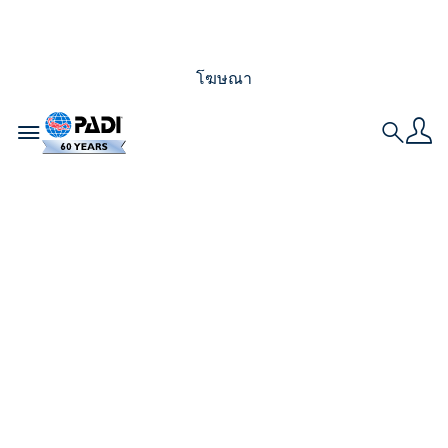
โฆษณา
Toggle navigation
Search
การดำน้ำกับฉลามวาฬ:
13 สถานที่ดำน้ำที่ดี
ที่สุดในโลก