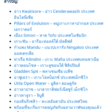
สารบัญ:
อ่าว Kwatisore – อ่าว Cenderawasih ประเทศ
อินโดนีเซีย
Pillars of Evolution – หมู่เกาะกาลาปากอส ประเทศ
เอกวาดอร์
เมือง Simon – หาด Tofo ประเทศโมซัมบิก
เกาะซัน – อารีอะทอลล์ใต้ มัลดีฟส์
กำแพง Mandu – แนวปะการัง Ningaloo ประเทศ
ออสเตรเลีย
ท่าเรือ Kilindini – เกาะ Mafia ประเทศแทนซาเนีย
อ่าวดอนโซล – เกาะลูซอนใต้ ฟิลิปปินส์
Gladden Spit – พลาเซนเซีย เบลีซ
อาฟูเอรา – เกาะโฮลบ็อกซ์ ประเทศเม็กซิโก
Utila Open Water – อูติลา ฮอนดูรัส
อ่าวลาปาซ – บาฮากาลิฟอร์เนียซูร์ เม็กซิโก
อ่าวทาจูรา – จิบูตี
กองหินริเชลิว – ทะเลอันดามัน ประเทศไทย
พร้อมที่จะเริ่มการผจญภัยกับฉลามวาฬของคุณแล้ว