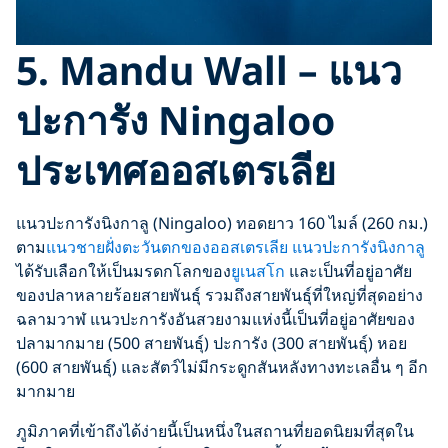
5.
Mandu Wall – แนว
ปะการัง Ningaloo
ประเทศออสเตรเลีย
แนวปะการังนิงกาลู (Ningaloo) ทอดยาว 160 ไมล์ (260 กม.)
ตาม
แนวชายฝั่งตะวันตกของออสเตรเลีย
แนวปะการังนิงกาลู
ได้รับเลือกให้เป็นมรดกโลกของ
ยูเนสโก
และเป็นที่อยู่อาศัย
ของปลาหลายร้อยสายพันธุ์ รวมถึงสายพันธุ์ที่ใหญ่ที่สุดอย่าง
ฉลามวาฬ แนวปะการังอันสวยงามแห่งนี้เป็นที่อยู่อาศัยของ
ปลามากมาย (500 สายพันธุ์) ปะการัง (300 สายพันธุ์) หอย
(600 สายพันธุ์) และสัตว์ไม่มีกระดูกสันหลังทางทะเลอื่น ๆ อีก
มากมาย
ภูมิภาคที่เข้าถึงได้ง่ายนี้เป็นหนึ่งในสถานที่ยอดนิยมที่สุดใน