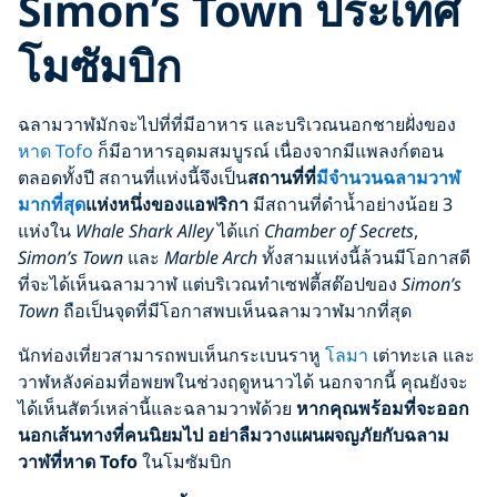
Simon’s Town ประเทศ
โมซัมบิก
ฉลามวาฬมักจะไปที่ที่มีอาหาร และบริเวณนอกชายฝั่งของ
หาด Tofo
ก็มีอาหารอุดมสมบูรณ์ เนื่องจากมีแพลงก์ตอน
ตลอดทั้งปี สถานที่แห่งนี้จึงเป็น
สถานที่ที่
มีจำนวนฉลามวาฬ
มากที่สุด
แห่งหนึ่งของแอฟริกา
มีสถานที่ดำน้ำอย่างน้อย 3
แห่งใน
Whale Shark Alley
ได้แก่
Chamber of Secrets
,
Simon’s Town
และ
Marble Arch
ทั้งสามแห่งนี้ล้วนมีโอกาสดี
ที่จะได้เห็นฉลามวาฬ แต่บริเวณทำเซฟตี้สต๊อปของ
Simon’s
Town
ถือเป็นจุดที่มีโอกาสพบเห็นฉลามวาฬมากที่สุด
นักท่องเที่ยวสามารถพบเห็นกระเบนราหู
โลมา
เต่าทะเล และ
วาฬหลังค่อมที่อพยพในช่วงฤดูหนาวได้ นอกจากนี้ คุณยังจะ
ได้เห็นสัตว์เหล่านี้และฉลามวาฬด้วย
หากคุณพร้อมที่จะออก
นอกเส้นทางที่คนนิยมไป อย่าลืมวางแผนผจญภัยกับฉลาม
วาฬที่หาด Tofo
ในโมซัมบิก