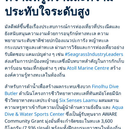
ประทับใจระดับสูง
มัลดีฟส์ขึ้นชื่อเรื่องประสบการณ์การท่องเที่ยวที่ประณีตและ
ยังสนับสนุนความงามด้วยการอนุรักษ์ทางทะเล ความ
พยายามระดับชาติช่วยปกป้องแนวปะการัง หญ้าทะเล
กระเบนราหูและเต่าทะเล ผ่านการวิจัยและการท่องเที่ยวอย่าง
รับผิดชอบ แคมเปญต่าง ๆ เช่น
#SeagrassIndustryLeaders
ส่งเสริมการปกป้องหญ้าทะเลซึ่งมีบทบาทสำคัญในการกักเก็บ
คาร์บอน ขณะที่กลุ่มต่าง ๆ เช่น
Atoll Marine Centre
สร้าง
องค์ความรู้ทางทะเลในท้องถิ่น
สำหรับการดำน้ำเพื่อสร้างผลกระทบเชิงบวก
Finolhu Dive
Butler
ดำเนินโครงการชีววิทยาทางทะเลที่ทันสมัยโดยมีนัก
ชีววิทยาทางทะเลประจำอยู่
Six Senses Laamu
ผสมผสาน
ความหรูหราเข้ากับความเป็นผู้นำด้านความยั่งยืน และ
Aqua
Dive & Water Sports Center
ซึ่งเป็นผู้รับทุนจาก AWARE
Community Grant มุ่งมั่นที่จะกำจัดขยะในทะเล 3,600
กิโลกรัม (7,936 ปอนด์) พร้อมทั้งฝึกอบรมเยาวชนในท้องถิ่น