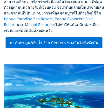
สามารถเลือกจากรีสอร์ทเชิงนิเวศอันโดดเด่นมากมายที่ซ่อน
ตัวอยู่ตามแนวชายฝั่งที่เงียบสงบ ซึ่งป่าทึบกลายเป็นป่าชายเลน
และจากนั้นก็เป็นแนวปะการังที่อุดมสมบูรณ์ไปด้วยสิ่งมีชีวิต
Papua Paradise Eco Resort
,
Papua Explorers Dive
Resort
และ
Misool Resort
จะไม่ทำให้แม้แต่นักท่องเที่ยว
เชิงนิเวศที่พิถีพิถันที่สุดผิดหวัง
มาค้นพบศูนย์ดำน้ำ Eco Centers ของอินโดนีเซียกัน