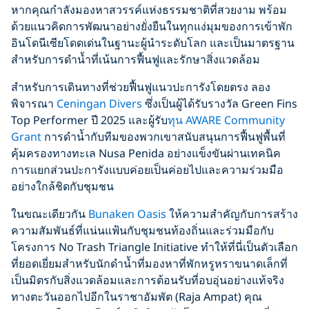
หากคุณกำลังมองหาสวรรค์แห่งธรรมชาติที่สวยงาม พร้อม
ด้วยแนวคิดการพัฒนาอย่างยั่งยืนในทุกแง่มุมของการเข้าพัก
อินโดนีเซียโดดเด่นในฐานะผู้นำระดับโลก และเป็นมาตรฐาน
สำหรับการดำน้ำที่เน้นการฟื้นฟูและรักษาสิ่งแวดล้อม
สำหรับการเดินทางที่ช่วยฟื้นฟูแนวปะการังโดยตรง ลอง
พิจารณา
Ceningan Divers
ซึ่งเป็นผู้ได้รับรางวัล Green Fins
Top Performer ปี 2025 และผู้รับ
ทุน AWARE Community
Grant
การดำน้ำกับทีมของพวกเขาสนับสนุนการฟื้นฟูพื้นที่
คุ้มครองทางทะเล Nusa Penida อย่างแข็งขันผ่านเทคนิค
การแยกส่วนปะการังแบบค่อยเป็นค่อยไปและความร่วมมือ
อย่างใกล้ชิดกับชุมชน
ในขณะเดียวกัน
Bunaken Oasis
ให้ความสำคัญกับการสร้าง
ความสัมพันธ์ที่แน่นแฟ้นกับชุมชนท้องถิ่นและร่วมมือกับ
โครงการ No Trash Triangle Initiative ทำให้ที่นี่เป็นตัวเลือก
ที่ยอดเยี่ยมสำหรับนักดำน้ำที่มองหาที่พักหรูหราขนาดเล็กที่
เป็นมิตรกับสิ่งแวดล้อมและการต้อนรับที่อบอุ่นอย่างแท้จริง
ทางตะวันออกไปอีกในราชาอัมพัต (Raja Ampat) คุณ