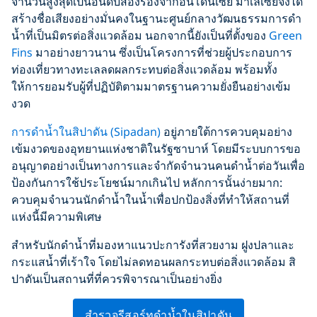
จำนวนสูงสุดเป็นอันดับสองรองจากอินโดนีเซีย มาเลเซียจึงได้
สร้างชื่อเสียงอย่างมั่นคงในฐานะศูนย์กลางวัฒนธรรมการดำ
น้ำที่เป็นมิตรต่อสิ่งแวดล้อม นอกจากนี้ยังเป็นที่ตั้งของ
Green
Fins
มาอย่างยาวนาน ซึ่งเป็นโครงการที่ช่วยผู้ประกอบการ
ท่องเที่ยวทางทะเลลดผลกระทบต่อสิ่งแวดล้อม พร้อมทั้ง
ให้การยอมรับผู้ที่ปฏิบัติตามมาตรฐานความยั่งยืนอย่างเข้ม
งวด
การดำน้ำในสิปาดัน (Sipadan)
อยู่ภายใต้การควบคุมอย่าง
เข้มงวดของอุทยานแห่งชาติในรัฐซาบาห์ โดยมีระบบการขอ
อนุญาตอย่างเป็นทางการและจำกัดจำนวนคนดำน้ำต่อวันเพื่อ
ป้องกันการใช้ประโยชน์มากเกินไป หลักการนั้นง่ายมาก:
ควบคุมจำนวนนักดำน้ำในน้ำเพื่อปกป้องสิ่งที่ทำให้สถานที่
แห่งนี้มีความพิเศษ
สำหรับนักดำน้ำที่มองหาแนวปะการังที่สวยงาม ฝูงปลาและ
กระแสน้ำที่เร้าใจ โดยไม่ลดทอนผลกระทบต่อสิ่งแวดล้อม สิ
ปาดันเป็นสถานที่ที่ควรพิจารณาเป็นอย่างยิ่ง
สำรวจรีสอร์ทดำน้ำในสิปาดัน