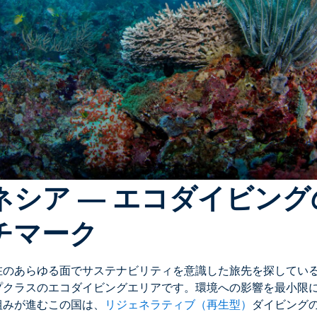
ネシア ― エコダイビング
チマーク
在のあらゆる面でサステナビリティを意識した旅先を探してい
プクラスのエコダイビングエリアです。環境への影響を最小限
組みが進むこの国は、
リジェネラティブ（再生型）
ダイビング