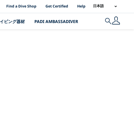
PADI Location Links
日本語
Find a Dive Shop
Get Certified
Help
イビング器材
PADI AMBASSADIVER
Search