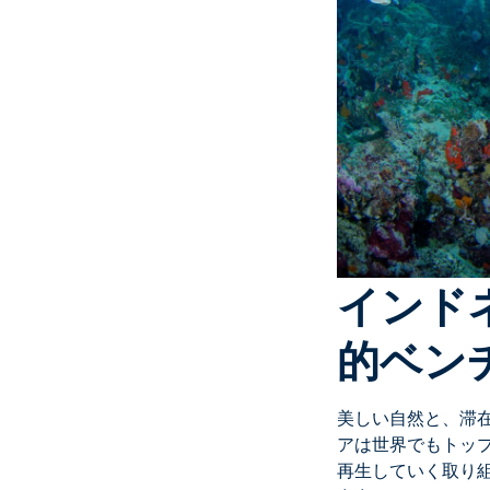
インド
的ベン
美しい自然と、滞
アは世界でもトッ
再生していく取り