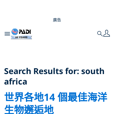
廣告
Toggle navigation
Search
Search Results for:
south africa
Search Results for:
south
africa
世界各地14 個最佳海洋
生物邂逅地