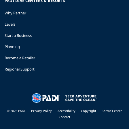
PADI DIVE CENTERS & RESORTS
Why Partner
Levels
Start a Business
Planning
Become a Retailer
Regional Support
© 2026 PADI
Privacy Policy
Accessibility
Copyright
Forms Center
Contact