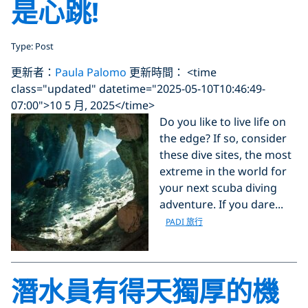
是心跳!
Type: Post
更新者：
Paula Palomo
更新時間： <time
class="updated" datetime="2025-05-10T10:46:49-
07:00">10 5 月, 2025</time>
Do you like to live life on
the edge? If so, consider
these dive sites, the most
extreme in the world for
your next scuba diving
adventure. If you dare...
PADI 旅行
潛水員有得天獨厚的機