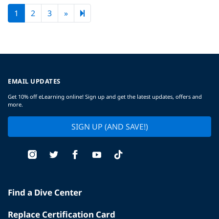
Next page
5
1
2
3
»
EMAIL UPDATES
Get 10% off eLearning online! Sign up and get the latest updates, offers and
more.
SIGN UP (AND SAVE!)
Find a Dive Center
Replace Certification Card