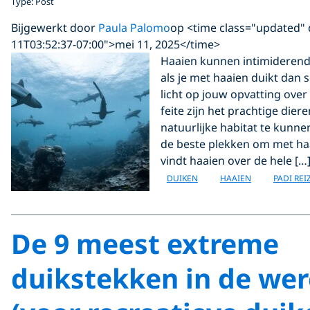
Type: Post
Bijgewerkt door
Paula Palomo
op <time class="updated" 
11T03:52:37-07:00">mei 11, 2025</time>
Haaien kunnen intimiderend
als je met haaien duikt dan 
licht op jouw opvatting over
feite zijn het prachtige dier
natuurlijke habitat te kunnen
de beste plekken om met haa
vindt haaien over de hele […
DUIKEN
HAAIEN
PADI REI
De 9 meest extreme
duikstekken in de wer