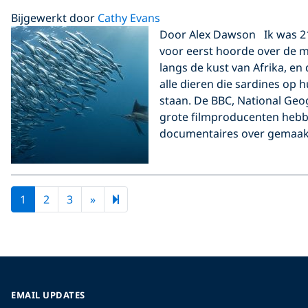
Bijgewerkt door
Cathy Evans
Door Alex Dawson Ik was 21
voor eerst hoorde over de m
langs de kust van Afrika, en
alle dieren die sardines op
staan. De BBC, National Geo
grote filmproducenten hebb
documentaires over gemaakt
Next page
5
1
2
3
»
EMAIL UPDATES