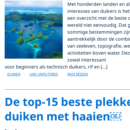
Met honderden landen en all
interesses van duikers is he
een overzicht met de beste 
wereld niet eenvoudig. Dat
sommige bestemmingen zijn 
aantrekkelijk door de combin
van zeeleven, topografie, wee
activiteiten boven water. D
zowel interessant
voor beginners als technisch duikers, rif en […]
DUIKEN
LIVE UNFILTERED
PADI REIZEN
De top-15 beste plekk
duiken met haaien￼