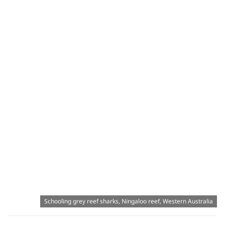
Schooling grey reef sharks, Ningaloo reef, Western Australia