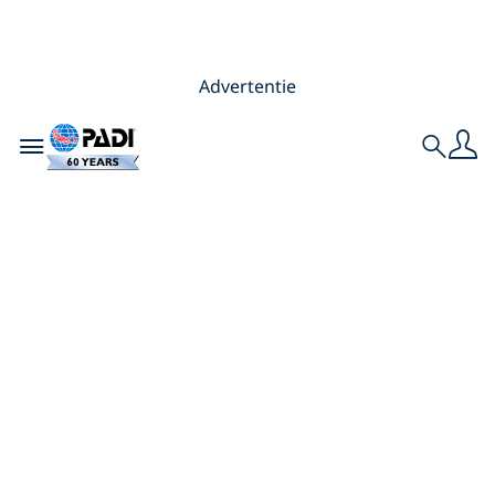
Advertentie
Toggle navigation
Search
De top-15 beste
plekken om te
duiken met haaien