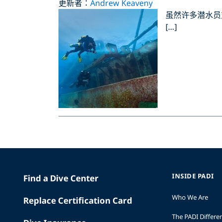
更新者：
Andrew Keaveny
虽然许多潜水员
[…]
INSIDE PADI
Find a Dive Center
Who We Are
Replace Certification Card
The PADI Differe