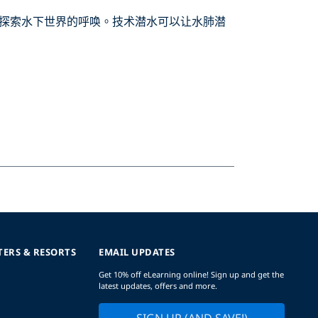
探索水下世界的呼唤。技术潜水可以让水肺潜
TERS & RESORTS
EMAIL UPDATES
Get 10% off eLearning online! Sign up and get the
latest updates, offers and more.
SIGN UP (AND SAVE!)