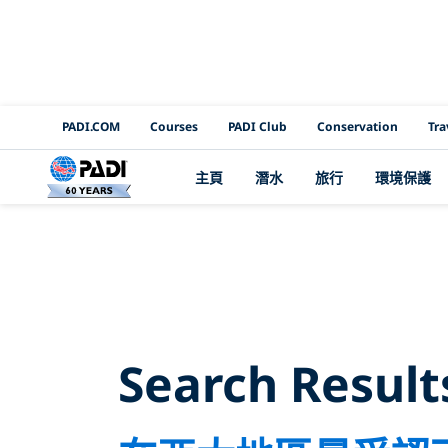
PADI Channels
PADI.COM
Courses
PADI Club
Conservation
Tra
主頁
潛水
旅行
環境保護
Searc
Search Result