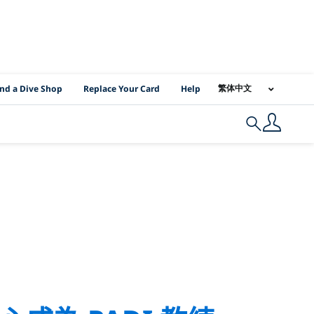
I Location Links
繁体中文
ind a Dive Shop
Replace Your Card
Help
Search
 lanka