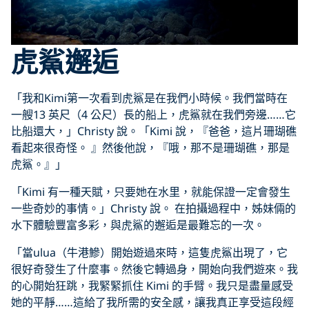
虎鯊邂逅
「我和Kimi第一次看到虎鯊是在我們小時候。我們當時在
一艘13 英尺（4 公尺）長的船上，虎鯊就在我們旁邊……它
比船還大，」Christy 說。「Kimi 說，『爸爸，這片珊瑚礁
看起來很奇怪。 』然後他說，『哦，那不是珊瑚礁，那是
虎鯊。』」
「Kimi 有一種天賦，只要她在水里，就能保證一定會發生
一些奇妙的事情。」Christy 說。 在拍攝過程中，姊妹倆的
水下體驗豐富多彩，與虎鯊的邂逅是最難忘的一次。
「當ulua（牛港鰺）開始遊過來時，這隻虎鯊出現了，它
很好奇發生了什麼事。然後它轉過身，開始向我們遊來。我
的心開始狂跳，我緊緊抓住 Kimi 的手臂。我只是盡量感受
她的平靜……這給了我所需的安全感，讓我真正享受這段經