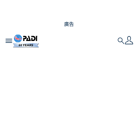
廣告
Toggle navigation
Search
Christy 和 Kimi
Werner 拍攝 PADI 影