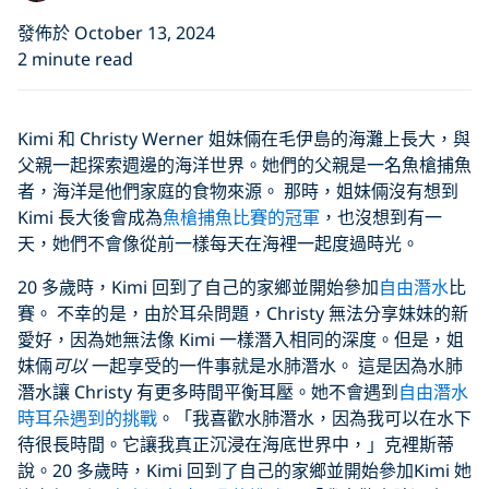
發佈於 October 13, 2024
2 minute read
Kimi 和 Christy Werner 姐妹倆在毛伊島的海灘上長大，與
父親一起探索週邊的海洋世界。她們的父親是一名魚槍捕魚
者，海洋是他們家庭的食物來源。 那時，姐妹倆沒有想到
Kimi 長大後會成為
魚槍捕魚比賽的冠軍
，也沒想到有一
天，她們不會像從前一樣每天在海裡一起度過時光。
20 多歲時，Kimi 回到了自己的家鄉並開始參加
自由潛水
比
賽。 不幸的是，由於耳朵問題，Christy 無法分享妹妹的新
愛好，因為她無法像 Kimi 一樣潛入相同的深度。但是，姐
妹倆
可以
一起享受的一件事就是水肺潛水。 這是因為水肺
潛水讓 Christy 有更多時間平衡耳壓。她不會遇到
自由潛水
時耳朵遇到的挑戰
。「我喜歡水肺潛水，因為我可以在水下
待很長時間。它讓我真正沉浸在海底世界中，」克裡斯蒂
說。20 多歲時，Kimi 回到了自己的家鄉並開始參加Kimi 她