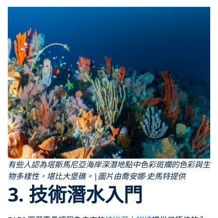
有些人認為塔斯馬尼亞海岸深潛地點中色彩斑斕的色彩與生
物多樣性，堪比大堡礁。|圖片由喬安娜·史馬特提供
3. 技術潛水入門