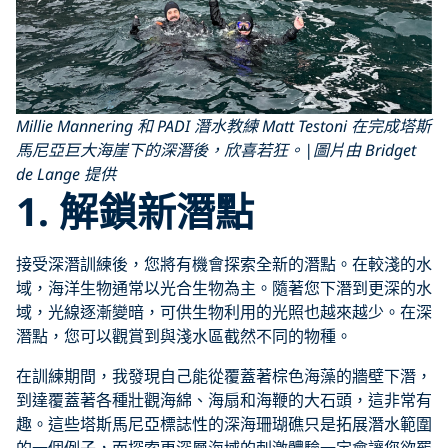
Millie Mannering 和 PADI 潛水教練 Matt Testoni 在完成塔斯
馬尼亞巨大海崖下的深潛後，欣喜若狂。|圖片由 Bridget
de Lange 提供
1. 解鎖新潛點
接受深潛訓練後，您將有機會探索全新的潛點。在較淺的水
域，海洋生物通常以光合生物為主。隨著您下潛到更深的水
域，光線逐漸變暗，可供生物利用的光照也越來越少。在深
潛點，您可以觀賞到與淺水區截然不同的物種。
在訓練期間，我發現自己能從覆蓋著棕色海藻的牆壁下潛，
到達覆蓋著各種壯觀海綿、海扇和海鞭的大石頭，這非常有
趣。這些塔斯馬尼亞標誌性的深海珊瑚礁只是拓展潛水範圍