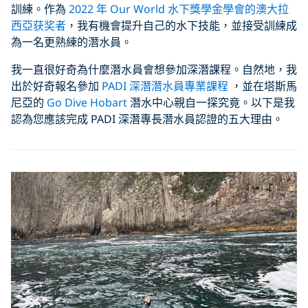
訓練。作為
2022 年 Our World 水下獎學金學會的澳大拉
西亞获奖者
，我有機會提升自己的水下技能，並接受訓練成
為一名更熟練的潛水員。
我一直很好奇為什麼潛水員會想參加深潛課程。自然地，我
出於好奇報名參加
PADI 深潛潛水員專業課程
，並在塔斯馬
尼亞的
Go Dive Hobart
潛水中心親自一探究竟。以下是我
認為您應該完成 PADI 深潛專長潛水員認證的五大理由。