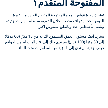
المفتوحة المتقدم؟
تمنحك دورة غواص المياه المفتوحة المتقدم المزيد من خبرة
الغوص تحت إشراف مدرب. خلال الدورة، ستتعلم مهارات جديدة
وتلتقي بأشخاص جدد وبالطبع ستغوص أكثر!
ستزيد أيضًا مستوى العمق المسموح لك به من 18 مترًا (60 قدمًا)
إلى 30 مترًا (100 قدم)! سيؤدي ذلك إلى فتح الباب أمامك لمواقع
غوص جديدة ويؤدي إلى المزيد من المغامرات تحت الماء!
تُعد هذه الدورة أيضاً طريقة رائعة لتقوم بتجربة التخصصات
المختلفة الأخرى المعروضة لترى ما يثير اهتمامك منهم.
Click to display the embedded
YouTube video