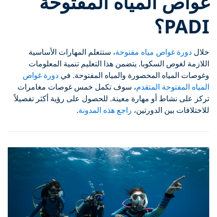
غواص المياه المفتوحة
PADI؟
خلال
دورة غواص مياه مفتوحة
، ستتعلم المهارات الأساسية
اللازمة لغوص السكوبا. يتضمن هذا التعليم تنمية المعلومات
وغوصات المياه المحصورة والمياه المفتوحة. في
دورة غواص
المياه المفتوحة المتقدم
، سوف تكمل خمس غوصات مغامرات
تركز على نشاط أو مهارة معينة. للحصول على رؤية أكثر تفصيلاً
للاختلافات بين الدورتين،
راجع هذه المدونة
.