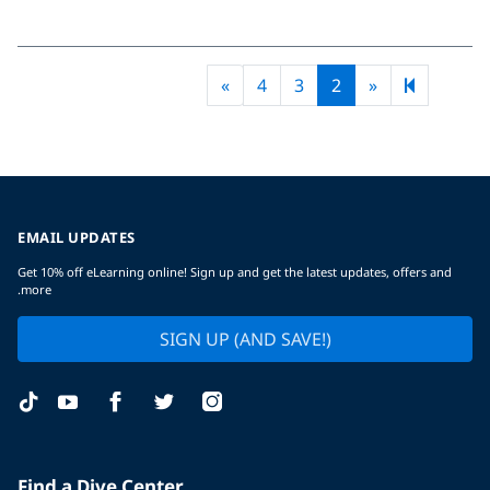
Next page
Previous page
»
4
3
2
«
EMAIL UPDATES
Get 10% off eLearning online! Sign up and get the latest updates, offers and
more.
SIGN UP (AND SAVE!)
Find a Dive Center