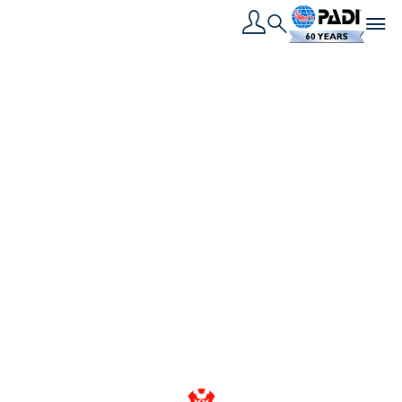
Toggle navigation
Search
القصة الأخيرة
المشاركة في الحفاظ
على المحيطات ومخطط
PADI للعمل في
المحيطات
يمكّن مخطط PADI للعمل في المحيطات الغواصين وغير
الغواصين من إحداث تغيير في المحيطات على المستويين
المحلي والعالمي.