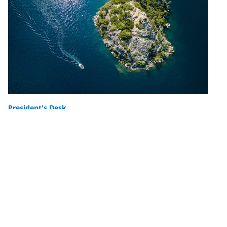
President's Desk
Exciting Ideas
There's an off-the-cuff proverb that says, "Doom must
be predicted if it is to be avoided." There's truth in