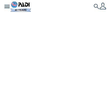
Toggle navigation
Search
Dernière histoire
S’impliquer dans la
préservation de
l’Océan et le projet
PADI Blueprint pour
l’Action Océanique
Le Projet PADI Blueprint pour l'Action Océanique
permet aux plongeurs et aux non plongeurs de
créer un changement dans