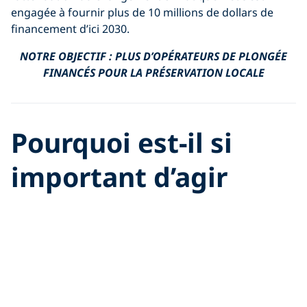
engagée à fournir plus de 10 millions de dollars de
financement d’ici 2030.
NOTRE OBJECTIF : PLUS D’OPÉRATEURS DE PLONGÉE
FINANCÉS POUR LA PRÉSERVATION LOCALE
Pourquoi est-il si
important d’agir
pour l’océan ?
Les menaces qui pèsent sur l’océan et ses habitants
requièrent l’attention des individus, des organisations
et des décideurs gouvernementaux. Les défenseurs de
l’océan (c’est-à-dire vous !) peuvent aider les