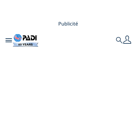
Publicité
Toggle navigation
Search
S’impliquer dans la
préservation de
l’Océan et le projet
PADI Blueprint pour