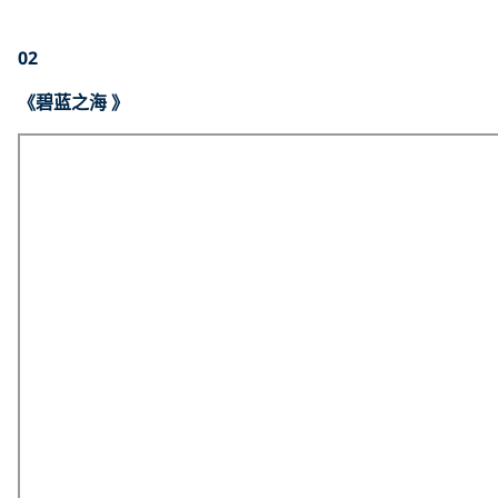
02
《碧蓝之海 》