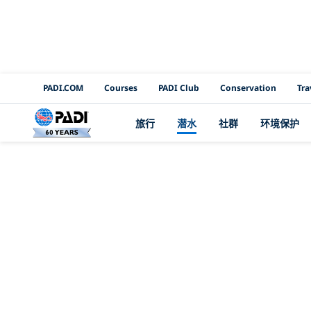
PADI Channels
PADI.COM
Courses
PADI Club
Conservation
Tra
旅行
潜水
社群
环境保护