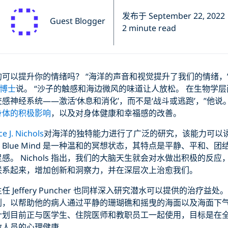
发布于 September 22, 2022
Guest Blogger
2 minute read
可以提升你的情绪吗？ “海洋的声音和视觉提升了我们的情绪，
l 博士
说。 “沙子的触感和海边微风的味道让人放松。 在生物学
感神经系统——激活‘休息和消化’，而不是‘战斗或逃跑’，”他说
身体的积极影响
，以及对身体健康和幸福感的改善。
e J. Nichols
对海洋的独特能力进行了广泛的研究，该能力可以
 Blue Mind 是一种温和的冥想状态，其特点是平静、平和、
感。 Nichols 指出，我们的大脑天生就会对水做出积极的反
联系起来，增加创新和洞察力，并在深层次上治愈我们。
 Jeffery Puncher 也同样深入研究潜水可以提供的治疗益
划，以帮助他的病人通过平静的珊瑚礁和摇曳的海面以及海面下
计划目前正与医学生、住院医师和教职员工一起使用，目标是在
救人员的心理健康。