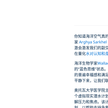
你知道海洋空气真的
家
Arghya Sarkhe
激会激发我们的副交
在量化
水对认知和
海洋生物学家
Wallac
的“蓝色思维”状态。
的普遍幸福感和满足
平静下来，让我们
奥托瓦大学医学院主任
个虚拟现实潜水计
解压力和焦虑。该
划，以帮助支持急