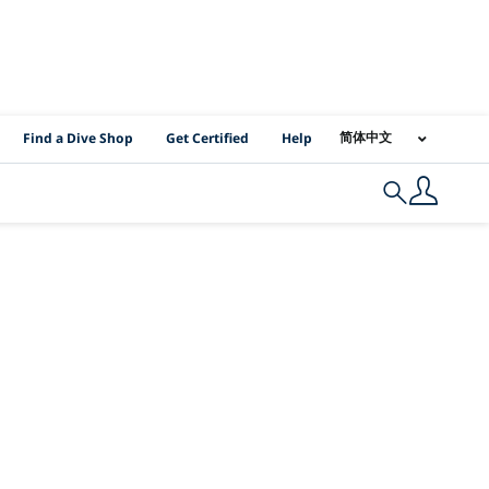
PADI Location Links
简体中文
Find a Dive Shop
Get Certified
Help
Search