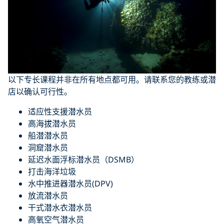
以下专长课程并非在所有地点都可用。请联系您的教练或潜
店以确认可行性。
适应性支援潜水员
高海拔潜水员
船潜潜水员
洞窟潜水员
延迟水面浮标潜水员（DSMB）
打击海洋垃圾
水中推进器潜水员(DPV)
放流潜水员
干式潜水衣潜水员
高氧空气潜水员