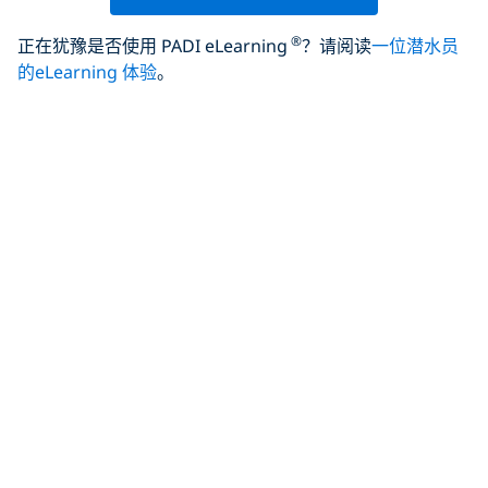
®
正在犹豫是否使用 PADI eLearning
？请阅读
一位潜水员
的eLearning 体验
。
其他 PADI 进阶开放水
域潜水员要求
误区：在开始进阶开放水域潜水员课程之前，您需要具备进
阶或丰富的潜水经验。
进阶开放水域潜水员的唯一先决条件是您获得 PADI 开放水
域潜水员、青少年开放水域潜水员的认证，或通过其他培训
机构获得合格的入门级认证。除此之外，您所需要的只是适
合潜水。