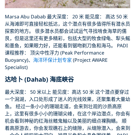
Marsa Abu Dabab 最大深度： 20 米 能见度： 高达 50 米
从海滩即可直接轻松抵达，这个潜点有很多值得所有潜水员
探索的地方。 很多潜水员都会试试运气寻找啃食海草的儒
艮，但是这里还有更多精彩，包括大型的牧食绿龟、犁头鳐
和墨鱼，如果眼力好，还能看到锯吻剃刀鱼和海马。 PADI
课程推荐： 顶尖中性浮力 (Peak Performance
Buoyancy)、
海洋环保计划专家
(Project AWARE
Specialist)
达哈卜 (Dahab) 海底峡谷
最大深度： 50 米以上 能见度：高达 50 米 这个潜点要穿过
一个潟湖，入口处形成了迷人的光线效果，还聚集着大量幼
鱼。 经过一条小小的珊瑚走道，会来到壮观的沙质高原
上，这里有很多小小的珊瑚尖峰，在这个岸边潜点，你会有
机会看到神秘的红海丝鳍鬼鲉以及美丽的细点裸胸鳝。 顺
着高原游去，你会发现礁石上的缝隙，从缝隙潜入，会来到