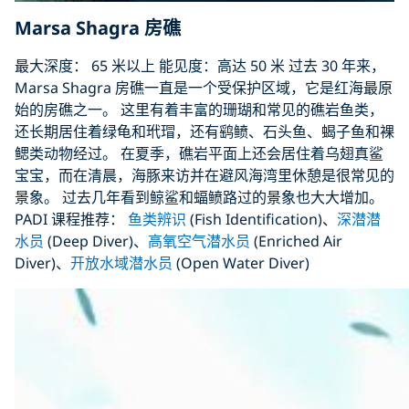
Marsa Shagra 房礁
最大深度： 65 米以上 能见度：高达 50 米 过去 30 年来，
Marsa Shagra 房礁一直是一个受保护区域，它是红海最原
始的房礁之一。 这里有着丰富的珊瑚和常见的礁岩鱼类，
还长期居住着绿龟和玳瑁，还有鹞鲼、石头鱼、蝎子鱼和裸
鳃类动物经过。 在夏季，礁岩平面上还会居住着乌翅真鲨
宝宝，而在清晨，海豚来访并在避风海湾里休憩是很常见的
景象。 过去几年看到鲸鲨和蝠鲼路过的景象也大大增加。
PADI 课程推荐：
鱼类辨识
(Fish Identification)、
深潜潜
水员
(Deep Diver)、
高氧空气潜水员
(Enriched Air
Diver)、
开放水域潜水员
(Open Water Diver)