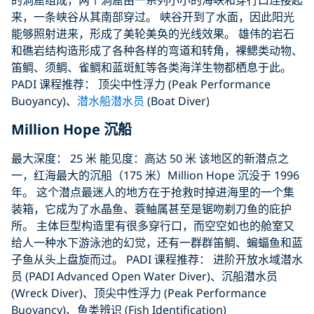
的洞窟组成，两个洞窟由一系列小小的海峡和穿行口连接起
来，一条峡谷从其南部穿过。 峡谷开到了水面，因此阳光
能够照射进来，形成了美轮美奂的光线效果。 雄伟的岩石
和礁岩结构造形成了各种各样的弯道和转角，裸鳃类动物、
笛鲷、须鲷、雀鲷和蓝斑魟等各类海洋生物都栖息于此。
PADI 课程推荐： 顶尖中性浮力 (Peak Performance
Buoyancy)、
潜水船潜水员
(Boat Diver)
Million Hope 沉船
最大深度： 25 米 能见度：高达 50 米 该地区的新潜点之
一，红海最大的沉船（175 米）Million Hope 沉没于 1996
年。 这个潜点最迷人的地方在于抢救时掉进海里的一个集
装箱，它成为了水晶鱼、蓑鲉属甚至是锯吻剃刀鱼的庇护
所。 主体巨型构造里有很多穿行口，而空空如也的舱室又
给人一种水下游泳池的幻觉，还有一群群笛鲷、蝙蝠鱼和蓝
子鱼从头上盘旋而过。 PADI 课程推荐： 进阶开放水域潜水
员 (PADI Advanced Open Water Diver)、沉船潜水员
(Wreck Diver)、顶尖中性浮力 (Peak Performance
Buoyancy)、鱼类辨识 (Fish Identification)