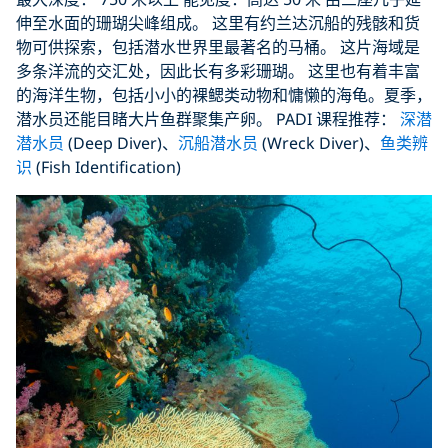
伸至水面的珊瑚尖峰组成。 这里有约兰达沉船的残骸和货
物可供探索，包括潜水世界里最著名的马桶。 这片海域是
多条洋流的交汇处，因此长有多彩珊瑚。 这里也有着丰富
的海洋生物，包括小小的裸鳃类动物和慵懒的海龟。夏季，
潜水员还能目睹大片鱼群聚集产卵。 PADI 课程推荐：
深潜
潜水员
(Deep Diver)、
沉船潜水员
(Wreck Diver)、
鱼类辨
识
(Fish Identification)