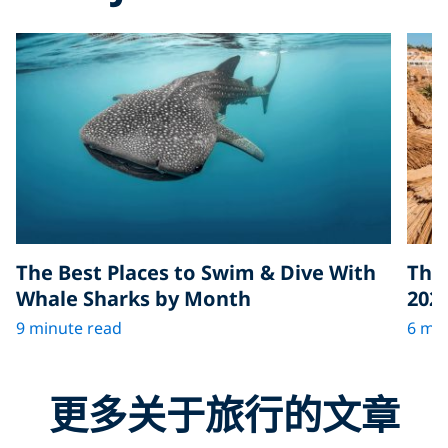
The Best Places to Swim & Dive With
The 
Whale Sharks by Month
202
9 minute read
6 min
更多关于旅行的文章