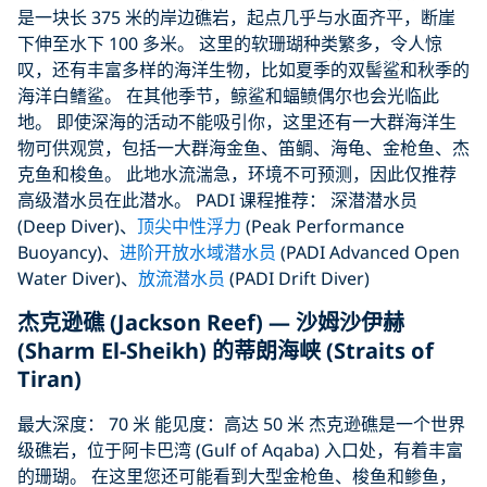
是一块长 375 米的岸边礁岩，起点几乎与水面齐平，断崖
下伸至水下 100 多米。 这里的软珊瑚种类繁多，令人惊
叹，还有丰富多样的海洋生物，比如夏季的双髻鲨和秋季的
海洋白鳍鲨。 在其他季节，鲸鲨和蝠鲼偶尔也会光临此
地。 即使深海的活动不能吸引你，这里还有一大群海洋生
物可供观赏，包括一大群海金鱼、笛鲷、海龟、金枪鱼、杰
克鱼和梭鱼。 此地水流湍急，环境不可预测，因此仅推荐
高级潜水员在此潜水。 PADI 课程推荐： 深潜潜水员
(Deep Diver)、
顶尖中性浮力
(Peak Performance
Buoyancy)、
进阶开放水域潜水员
(PADI Advanced Open
Water Diver)、
放流潜水员
(PADI Drift Diver)
杰克逊礁 (Jackson Reef) — 沙姆沙伊赫
(Sharm El-Sheikh) 的蒂朗海峡 (Straits of
Tiran)
最大深度： 70 米 能见度：高达 50 米 杰克逊礁是一个世界
级礁岩，位于阿卡巴湾 (Gulf of Aqaba) 入口处，有着丰富
的珊瑚。 在这里您还可能看到大型金枪鱼、梭鱼和鲹鱼，