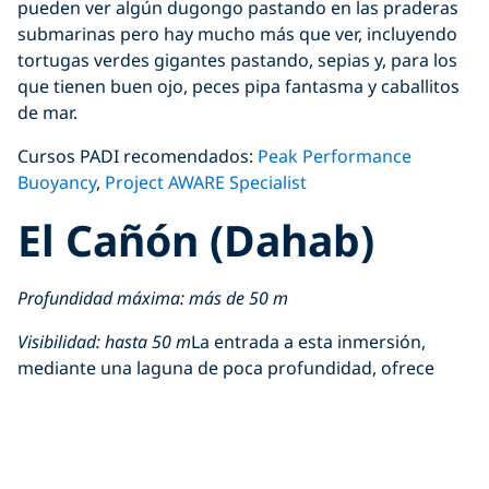
pueden ver algún dugongo pastando en las praderas
submarinas pero hay mucho más que ver, incluyendo
tortugas verdes gigantes pastando, sepias y, para los
que tienen buen ojo, peces pipa fantasma y caballitos
de mar.
Cursos PADI recomendados:
Peak Performance
Buoyancy
,
Project AWARE Specialist
El Cañón (Dahab)
Profundidad máxima: más de 50 m
Visibilidad: hasta 50 m
La entrada a esta inmersión,
mediante una laguna de poca profundidad, ofrece
increíbles efectos de luz y peces juveniles. Pasando
mediante un pequeño portal de coral a un
monumental altiplano arenoso que alberga multitud
de pequeños pináculos de coral, esta inmersión de