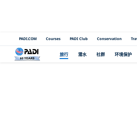
PADI Channels
PADI.COM
Courses
PADI Club
Conservation
Tra
旅行
潜水
社群
环境保护