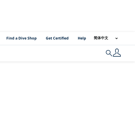
PADI Location Links
简体中文
Find a Dive Shop
Get Certified
Help
Search