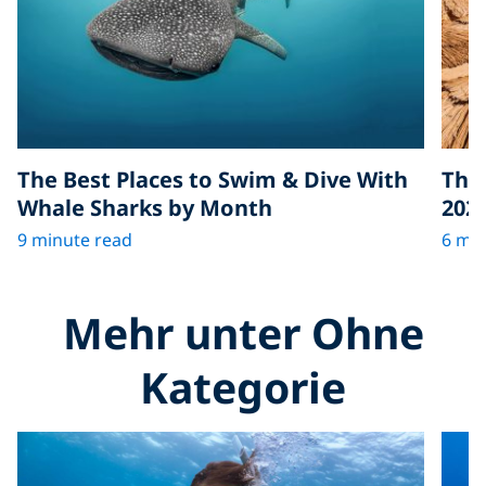
The Best Places to Swim & Dive With
The 
Whale Sharks by Month
202
9 minute read
6 min
Mehr unter Ohne
Kategorie