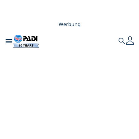
Werbung
Toggle navigation
Search
Unsere Meere
schützen: So setzen
PADI und Blancpain
Hoffnung in die Tat