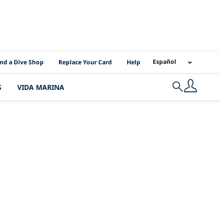
I Location Links
Español
ind a Dive Shop
Replace Your Card
Help
S
VIDA MARINA
Search