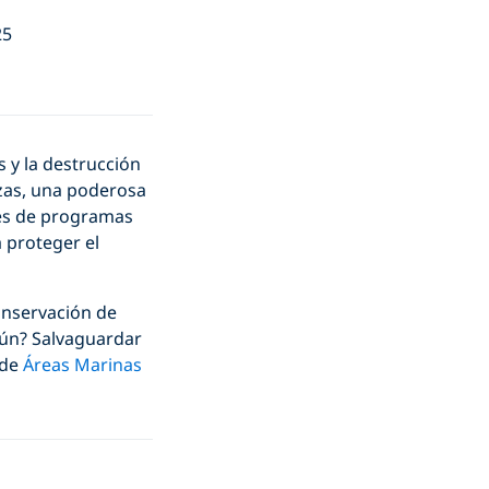
25
 y la destrucción
azas, una poderosa
vés de programas
 proteger el
onservación de
mún? Salvaguardar
 de
Áreas Marinas