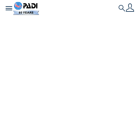
Toggle navigation
Search
Historia más reciente
PADI eLearning: ¿de
qué se trata?
Como profesional PADI, una de las cosas más
comunes que escucho de los buceadores es que
les encantaría realizar