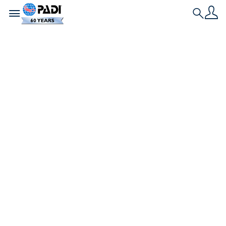
Toggle navigation
Search
최신 스토리
PADI eLearning – 그
게 모두 무엇에 대한 것
인가요?
PADI 프로페셔널로서, 제가 다이버들로부터 가장 흔히
듣는 말 중 하나는 그들이 다음 PADI 코스를 수강하고
싶지만 그들이 시간을 낼