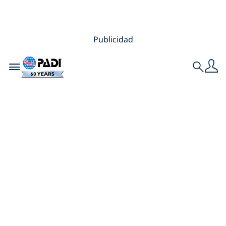
Publicidad
Toggle navigation
Search
Encuentra un curso
Divemaster: Guía
paso a paso para
elegir un centro de