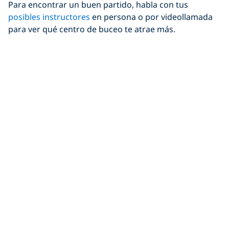
Para encontrar un buen partido, habla con tus
posibles instructores
en persona o por videollamada
para ver qué centro de buceo te atrae más.
Averigüa también cuántos otros candidatos
compartirán tu curso Divemaster. Por lo general, los
grupos más pequeños son más personalizados, lo que
permite más tiempo para practicar y obtener
información personalizada.