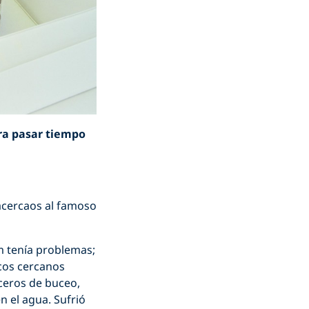
era pasar tiempo
acercaos al famoso
m tenía problemas;
rcos cercanos
ceros de buceo,
n el agua. Sufrió