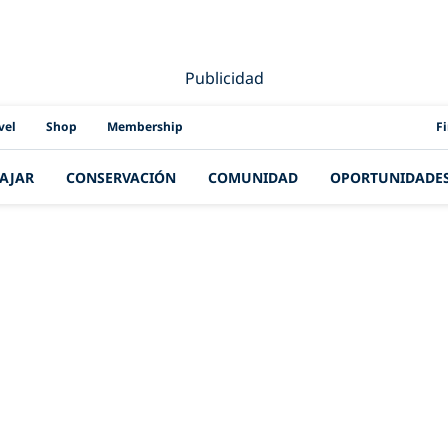
Publicidad
PAD
vel
Shop
Membership
F
IAJAR
CONSERVACIÓN
COMUNIDAD
OPORTUNIDADE