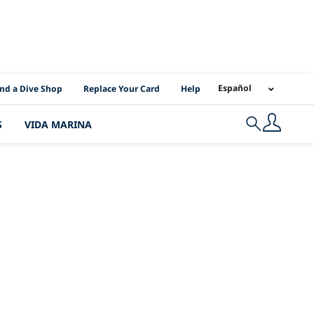
I Location Links
Español
ind a Dive Shop
Replace Your Card
Help
S
VIDA MARINA
Search