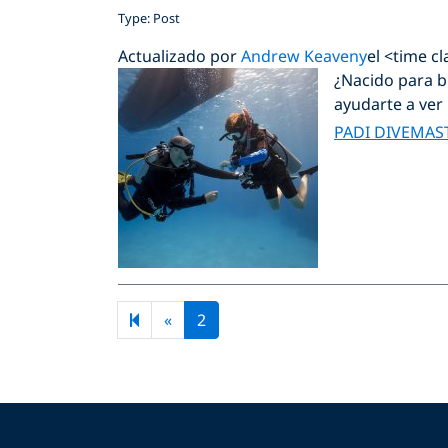
Type: Post
Actualizado por
Andrew Keaveny
el <time c
¿Nacido para b
ayudarte a ver
PADI DIVEMAS
Previous page
«
2