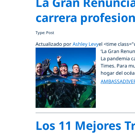
La Gran Renuncia
carrera profesio
Type: Post
Actualizado por
Ashley Levy
el <time class=
‘La Gran Renunc
La pandemia ca
Times. Para mu
hogar del océa
AMBASSADIVE
Los 11 Mejores T