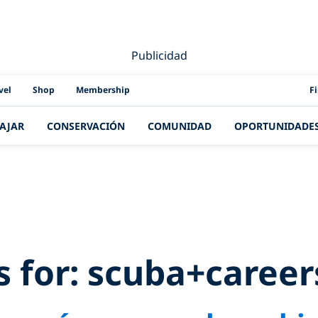
Publicidad
PAD
vel
Shop
Membership
F
IAJAR
CONSERVACIÓN
COMUNIDAD
OPORTUNIDADE
esults for:
scuba
s for:
scuba+career