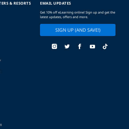
TERS & RESORTS
EMAIL UPDATES
Get 10% off eLearning online! Sign up and get the
latest updates, offers and more.
SIGN UP (AND SAVE!)
r
t
t