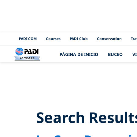
PADI Channels
PADI.COM
Courses
PADI Club
Conservation
Tra
PÁGINA DE INICIO
BUCEO
V
Search R
Search Result