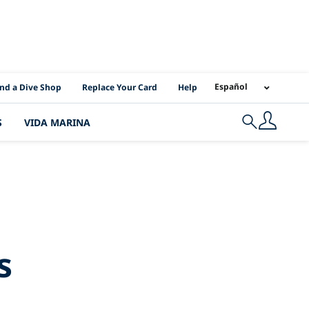
I Location Links
Español
ind a Dive Shop
Replace Your Card
Help
S
VIDA MARINA
Search
+careers
s