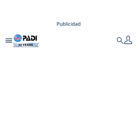
Publicidad
Toggle navigation
Search
Sorteos de
diciembre: participa
para ganar 4
premios épicos esta