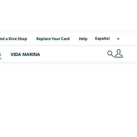
I Location Links
Español
ind a Dive Shop
Replace Your Card
Help
S
VIDA MARINA
Search