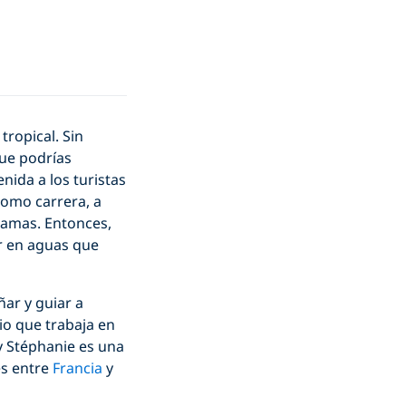
tropical. Sin
que podrías
ida a los turistas
como carrera, a
 amas. Entonces,
ar en aguas que
ar y guiar a
io que trabaja en
 y Stéphanie es una
es entre
Francia
y