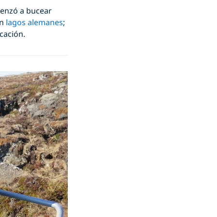
menzó a bucear
en
lagos alemanes
;
cación.