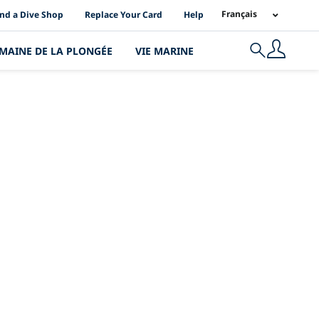
I Location Links
Français
ind a Dive Shop
Replace Your Card
Help
MAINE DE LA PLONGÉE
VIE MARINE
Search