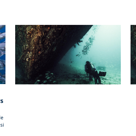
rs
de
si