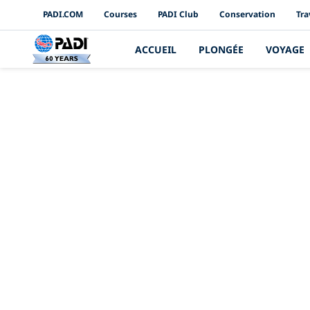
PADI Channels
PADI.COM
Courses
PADI Club
Conservation
Tra
ACCUEIL
PLONGÉE
VOYAGE