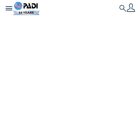
Toggle navigation
Search
Dernière histoire
Vous avez des
questions sur le
cours PADI
Advanced Open
Water Diver ?
Si vous avez des questions sur le cours PADI